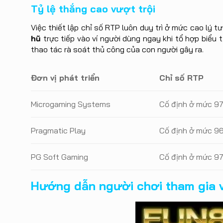
Tỷ lệ thắng cao vượt trội
Việc thiết lập chỉ số RTP luôn duy trì ở mức cao lý
hũ
trực tiếp vào ví người dùng ngay khi tổ hợp biểu
thao tác rà soát thủ công của con người gây ra.
Đơn vị phát triển
Chỉ số RTP
Microgaming Systems
Cố định ở mức 9
Pragmatic Play
Cố định ở mức 9
PG Soft Gaming
Cố định ở mức 9
Hướng dẫn người chơi tham gia v