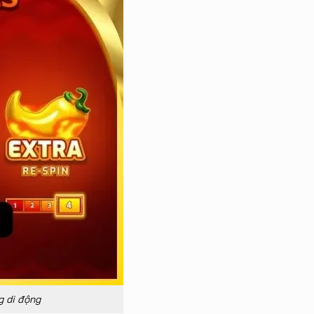
g di động