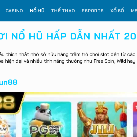
CASINO
NỔ HŨ
THỂ THAO
ESPORTS
XỔ SỐ
MẸ
ƠI NỔ HŨ HẤP DẪN NHẤT 2
 thích nhất nhờ sở hữu hàng trăm trò chơi slot đến từ các 
 hiện đại và nhiều tính năng thưởng như Free Spin, Wild hay 
Fun88