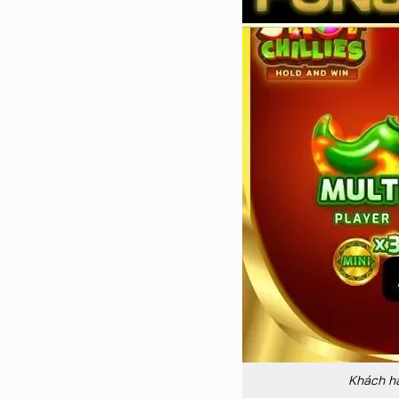
Khách hà