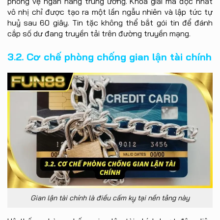
phòng vệ ngân hàng trung ương. Khoá giải mã độc nhất
vô nhị chỉ được tạo ra một lần ngẫu nhiên và lập tức tự
huỷ sau 60 giây. Tin tặc không thể bắt gói tin để đánh
cắp số dư đang truyền tải trên đường truyền mạng.
3.2. Cơ chế phòng chống gian lận tài chính
Gian lận tài chính là điều cấm kỵ tại nền tảng này