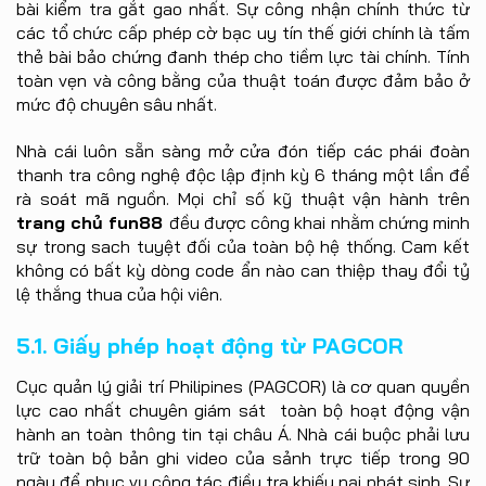
bài kiểm tra gắt gao nhất. Sự công nhận chính thức từ
các tổ chức cấp phép cờ bạc uy tín thế giới chính là tấm
thẻ bài bảo chứng đanh thép cho tiềm lực tài chính. Tính
toàn vẹn và công bằng của thuật toán được đảm bảo ở
mức độ chuyên sâu nhất.
Nhà cái luôn sẵn sàng mở cửa đón tiếp các phái đoàn
thanh tra công nghệ độc lập định kỳ 6 tháng một lần để
rà soát mã nguồn. Mọi chỉ số kỹ thuật vận hành trên
trang chủ fun88
đều được công khai nhằm chứng minh
sự trong sach tuyệt đối của toàn bộ hệ thống. Cam kết
không có bất kỳ dòng code ẩn nào can thiệp thay đổi tỷ
lệ thắng thua của hội viên.
5.1. Giấy phép hoạt động từ PAGCOR
Cục quản lý giải trí Philipines (PAGCOR) là cơ quan quyền
lực cao nhất chuyên giám sát toàn bộ hoạt động vận
hành an toàn thông tin tại châu Á. Nhà cái buộc phải lưu
trữ toàn bộ bản ghi video của sảnh trực tiếp trong 90
ngày để phục vụ công tác điều tra khiếu nại phát sinh. Sự