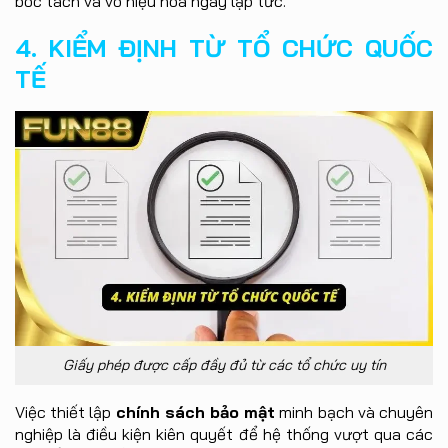
bóc tách và vô hiệu hoá ngay lập tức.
4. KIỂM ĐỊNH TỪ TỔ CHỨC QUỐC
TẾ
Giấy phép được cấp đầy đủ từ các tổ chức uy tín
Việc thiết lập
chính sách bảo mật
minh bạch và chuyên
nghiệp là điều kiện kiên quyết để hệ thống vượt qua các