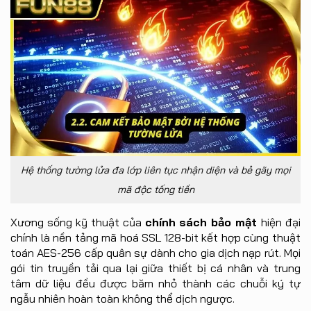
Hệ thống tường lửa đa lớp liên tục nhận diện và bẻ gãy mọi
mã độc tống tiền
Xương sống kỹ thuật của
chính sách bảo mật
hiện đại
chính là nền tảng mã hoá SSL 128-bit kết hợp cùng thuật
toán AES-256 cấp quân sự dành cho gia dịch nạp rút. Mọi
gói tin truyền tải qua lại giữa thiết bị cá nhân và trung
tâm dữ liệu đều được băm nhỏ thành các chuỗi ký tự
ngẫu nhiên hoàn toàn không thể dịch ngược.