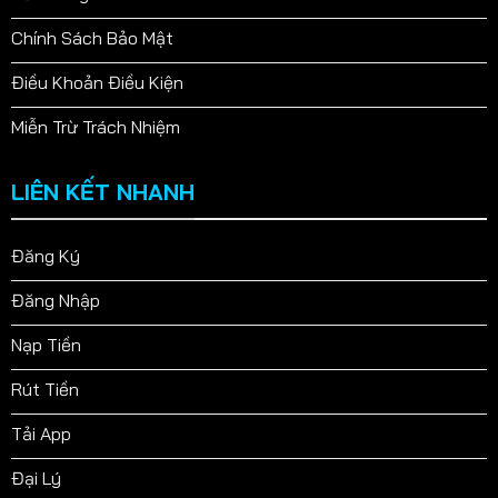
Chính Sách Bảo Mật
Điều Khoản Điều Kiện
Miễn Trừ Trách Nhiệm
LIÊN KẾT NHANH
Đăng Ký
Đăng Nhập
Nạp Tiền
Rút Tiền
Tải App
Đại Lý