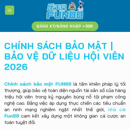
Bỏ
qua
nội
dung
ĐĂNG KÝ/ĐĂNG NHẬP +88K
CHÍNH SÁCH BẢO MẬT |
BẢO VỆ DỮ LIỆU HỘI VIÊN
2026
Chính sách bảo mật FUN88
là tấm khiên pháp lý tối
thượng, giúp bảo vệ toàn diện nguồn tài sản số của hàng
triệu hội viên trong kỷ nguyên bùng nổ tội phạm công
nghệ cao. Bằng việc áp dụng thực chiến các tiêu chuẩn
an ninh mạng nghiêm ngặt nhất thế giới,
nhà cái
Fun88
cam kết xây dựng một không gian cá cược an
toàn tuyệt đối.