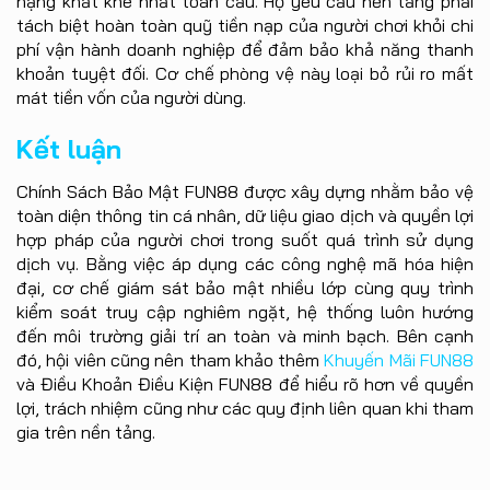
hạng khắt khe nhất toàn cầu. Họ yêu cầu nền tảng phải
tách biệt hoàn toàn quỹ tiền nạp của người chơi khỏi chi
phí vận hành doanh nghiệp để đảm bảo khả năng thanh
khoản tuyệt đối. Cơ chế phòng vệ này loại bỏ rủi ro mất
mát tiền vốn của người dùng.
Kết luận
Chính Sách Bảo Mật FUN88 được xây dựng nhằm bảo vệ
toàn diện thông tin cá nhân, dữ liệu giao dịch và quyền lợi
hợp pháp của người chơi trong suốt quá trình sử dụng
dịch vụ. Bằng việc áp dụng các công nghệ mã hóa hiện
đại, cơ chế giám sát bảo mật nhiều lớp cùng quy trình
kiểm soát truy cập nghiêm ngặt, hệ thống luôn hướng
đến môi trường giải trí an toàn và minh bạch. Bên cạnh
đó, hội viên cũng nên tham khảo thêm
Khuyến Mãi FUN88
và Điều Khoản Điều Kiện FUN88 để hiểu rõ hơn về quyền
lợi, trách nhiệm cũng như các quy định liên quan khi tham
gia trên nền tảng.