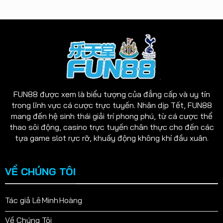
FUN88 được xem là biểu tượng của đẳng cấp và uy tín
trong lĩnh vực cá cược trực tuyến. Nhân dịp Tết, FUN88
mang đến hệ sinh thái giải trí phong phú, từ cá cược thể
thao sôi động, casino trực tuyến chân thực cho đến các
tựa game slot rực rỡ, khuấy động không khí đầu xuân.
VỀ CHÚNG TÔI
Tác giả Lê Minh Hoàng
Về Chúng Tôi