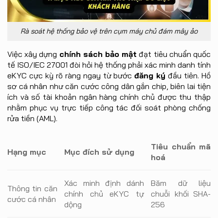
Rà soát hệ thống bảo vệ trên cụm máy chủ đám mây ảo
Việc xây dựng
chính sách bảo mật
đạt tiêu chuẩn quốc
tế ISO/IEC 27001 đòi hỏi hệ thống phải xác minh danh tính
eKYC cực kỳ rõ ràng ngay từ bước
đăng ký
đầu tiên. Hồ
sơ cá nhân như căn cước công dân gắn chip, biên lai tiện
ích và số tài khoản ngân hàng chính chủ được thu thập
nhằm phục vụ trực tiếp công tác đối soát phòng chống
rửa tiền (AML).
Tiêu chuẩn mã
Hạng mục
Mục đích sử dụng
hoá
Xác minh định dánh
Băm dữ liệu
Thông tin căn
chính chủ eKYC tự
chuỗi khối SHA-
cước cá nhân
dộng
256