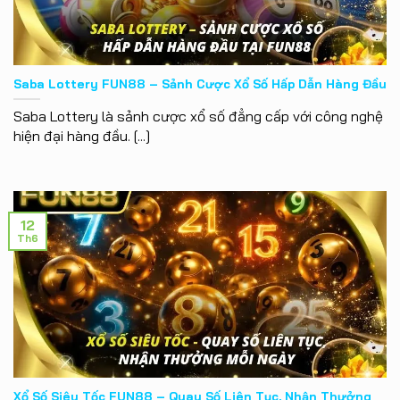
Saba Lottery FUN88 – Sảnh Cược Xổ Số Hấp Dẫn Hàng Đầu
Saba Lottery là sảnh cược xổ số đẳng cấp với công nghệ
hiện đại hàng đầu. [...]
12
Th6
Xổ Số Siêu Tốc FUN88 – Quay Số Liên Tục, Nhận Thưởng